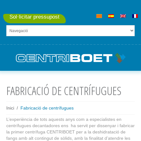
Sol·licitar pressupost
FABRICACIÓ DE CENTRÍFUGUES
Inici
Fabricació de centrífugues
L’experiència de tots aquests anys com a especialistes en
centrífugues decantadores ens ha servit per dissenyar i fabricar
la primer centrífuga CENTRIBOET per a la deshidratació de
fangs amb alt contingut de sòlids, amb la finalitat d’atendre les