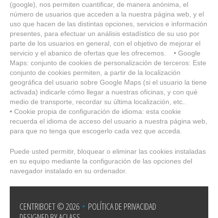
(google), nos permiten cuantificar, de manera anónima, el
número de usuarios que acceden a la nuestra página web, y el
uso que hacen de las distintas opciones, servicios e información
presentes, para efectuar un análisis estadístico de su uso por
parte de los usuarios en general, con el objetivo de mejorar el
servicio y el abanico de ofertas que les ofrecemos. • Google
Maps: conjunto de cookies de personalización de terceros: Este
conjunto de cookies permiten, a partir de la localización
geográfica del usuario sobre Google Maps (si el usuario la tiene
activada) indicarle cómo llegar a nuestras oficinas, y con qué
medio de transporte, recordar su última localización, etc..
• Cookie propia de configuración de idioma: esta cookie
recuerda el idioma de acceso del usuario a nuestra página web,
para que no tenga que escogerlo cada vez que acceda.
Puede usted permitir, bloquear o eliminar las cookies instaladas
en su equipo mediante la configuración de las opciones del
navegador instalado en su ordenador.
CENTRIBOET
© 2026
•
POLÍTICA DE PRIVACIDAD
DESIGNED BY ACLASS