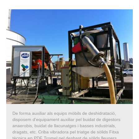
De forma auxiliar als equips mòbils de deshidratació,
disposem d'equipament auxiliar pel buidat de digestors
anaerobis, buidat de llacunatges i basses industrials,
dragats, etc. Criba vibradora pel triatge de sòlids Fitxa
tècnica en PDF Tromel pel desbast de sòlids lleugers